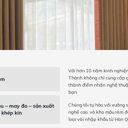
Với hơn 10 năm kinh nghiệm
Thành không chỉ cung cấp g
ệm
thành điểm nhấn nghệ thuậ
bạn.
Chúng tôi tự hào với xưởng s
u – may đo – sản xuất
nghề cao, và kho mẫu rèm đ
h khép kín
loại vải nhập khẩu từ Hàn Q