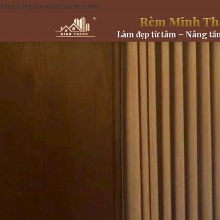
https://remminhthanh.com/
Skip
Rèm Minh Th
to
Làm đẹp từ tâm – Nâng tầ
content