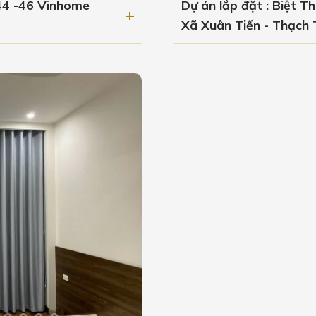
 44 -46 Vinhome
Dự án lắp đặt : Biệt T
Xã Xuân Tiến - Thạch 