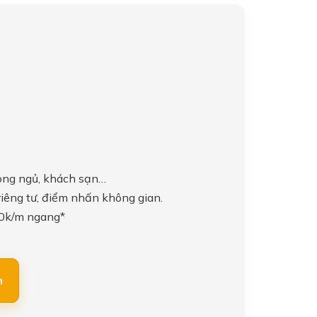
òng ngủ, khách sạn…
 riêng tư, điểm nhấn không gian.
0k/m ngang*
h