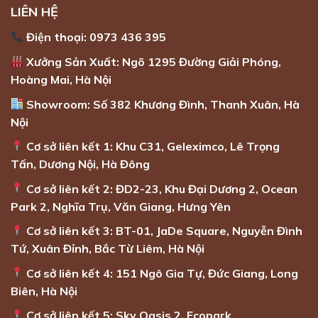
LIÊN HỆ
Điện thoại: 0973 436 395
Xưởng Sản Xuất: Ngõ 1295 Đường Giải Phóng,
Hoàng Mai, Hà Nội
Showroom: Số 382 Khương Đình, Thanh Xuân, Hà
Nội
Cơ sở liên kết 1: Khu C31, Geleximco, Lê Trọng
Tấn, Dương Nội, Hà Đông
Cơ sở liên kết 2: ĐD2-23, Khu Đại Dương 2, Ocean
Park 2, Nghĩa Trụ, Văn Giang, Hưng Yên
Cơ sở liên kết 3: BT-01, JaDe Square, Nguyễn Đình
Tứ, Xuân Đỉnh, Bắc Từ Liêm, Hà Nội
Cơ sở liên kết 4: 151 Ngô Gia Tự, Đức Giang, Long
Biên, Hà Nội
Cơ sở liên kết 5: Sky Oasis 2, Ecopark