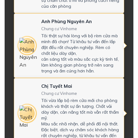
sự chăm chút tỉ mỉ và phong cách riêng
của căn phòng
Anh Phùng Nguyên An
Chung cư Vinhome
Tôi thật sự hài lòng với bộ rèm cửa mà
mình đã chọn! Từ khâu tư vấn đến lắp
đặt đều rất chuyên nghiệp. Rèm có
chất liệu dày dặn,
cản sáng tốt và màu sắc cực kỳ tinh tế,
làm không gian phòng trở nên sang
trọng và ấm cúng hơn hẳn.
Chị Tuyết Mai
Chung cư Vinhome
Tôi vừa lắp bộ rèm cửa mới cho phòng
khách và thật sự ấn tượng. Chất vải
dày dặn, cản nắng tốt mà vẫn rất thẩm
mỹ.
Màu sắc nhã nhặn, dễ phối đồ nội thất.
Đặc biệt, dịch vụ chăm sóc khách hàng
rất chuyên nghiệp, từ khâu tư vấn đến