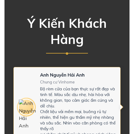
Ý Kiến Khách
Hàng
Anh Nguyễn Hải Anh
Chung cư Vinhome
Bộ rèm cửa của bạn thực sự rất đẹp và
tinh tế. Màu sắc dịu nhẹ, hài hòa với
không gian, tạo cảm giác ấm cúng và
dễ chịu.
Chất liệu vải mềm mại, buông rủ tự
nhiên, thể hiện gu thẩm mỹ nhẹ nhàng
và sâu sắc. Nhìn vào căn phòng có thể
thấy rõ