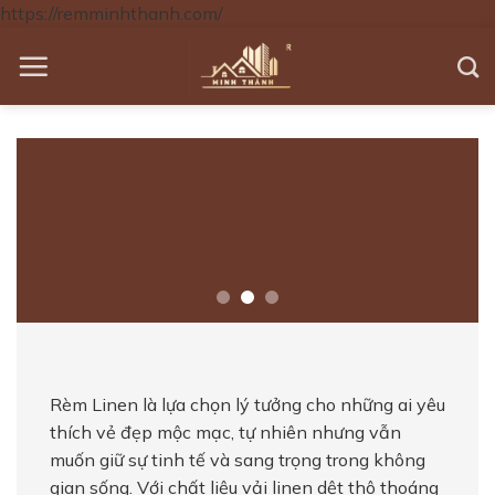
https://remminhthanh.com/
Skip
to
content
Rèm Linen là lựa chọn lý tưởng cho những ai yêu
thích vẻ đẹp mộc mạc, tự nhiên nhưng vẫn
muốn giữ sự tinh tế và sang trọng trong không
gian sống. Với chất liệu vải linen dệt thô thoáng