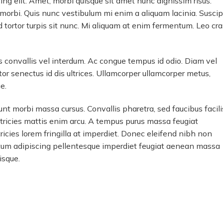
ng elit. Amet, morbi quisque sit amet nunc dignissim risus.
la morbi. Quis nunc vestibulum mi enim a aliquam lacinia. Suscip
ed tortor turpis sit nunc. Mi aliquam at enim fermentum. Leo cra
convallis vel interdum. Ac congue tempus id odio. Diam vel
tor senectus id dis ultrices. Ullamcorper ullamcorper metus,
e.
nt morbi massa cursus. Convallis pharetra, sed faucibus facili
tricies mattis enim arcu. A tempus purus massa feugiat
ricies lorem fringilla at imperdiet. Donec eleifend nibh non
tum adipiscing pellentesque imperdiet feugiat aenean massa
isque.