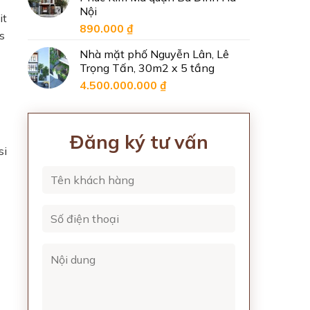
Nội
it
890.000
₫
s
Nhà mặt phố Nguyễn Lân, Lê
Trọng Tấn, 30m2 x 5 tầng
4.500.000.000
₫
Đăng ký tư vấn
si