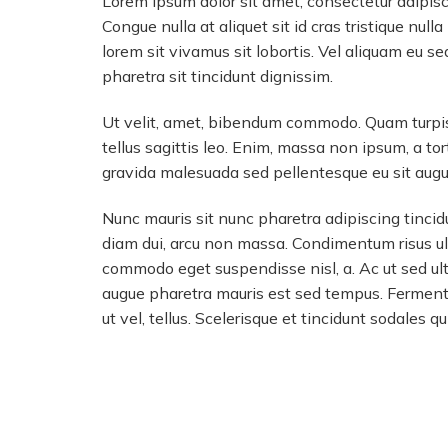
Lorem ipsum dolor sit amet, consectetur adipisci
Congue nulla at aliquet sit id cras tristique nul
lorem sit vivamus sit lobortis. Vel aliquam eu s
pharetra sit tincidunt dignissim.
Ut velit, amet, bibendum commodo. Quam turpis 
tellus sagittis leo. Enim, massa non ipsum, a tor
gravida malesuada sed pellentesque eu sit augu
Nunc mauris sit nunc pharetra adipiscing tincidu
diam dui, arcu non massa. Condimentum risus ul
commodo eget suspendisse nisl, a. Ac ut sed ult
augue pharetra mauris est sed tempus. Fermen
ut vel, tellus. Scelerisque et tincidunt sodales qu