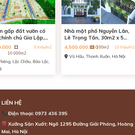
n gấp đất vườn có
Nhà mặt phố Nguyễn Lân,
chính chủ Gia Lập,
Lê Trọng Tấn, 30m2 x 5
n
tầng
0.000
4.500.000.000
5 triệu/m2
100m2
10 triệu/m2
10.000m2
Vũ Hữu, Thanh Xuân, Hà Nội
 Riêng, Lộc Châu, Bảo Lộc,
g
LIÊN HỆ
Điện thoại: 0973 436 395
Xưởng Sản Xuất: Ngõ 1295 Đường Giải Phóng, Hoàng
Mai, Hà Nội