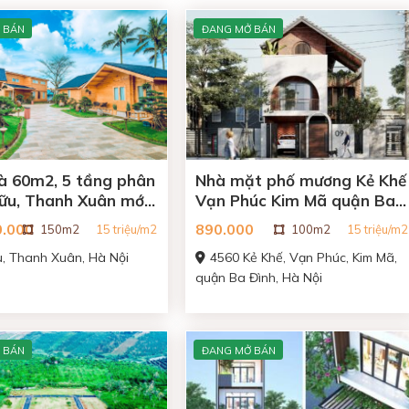
 BÁN
ĐANG MỞ BÁN
à 60m2, 5 tầng phân
Nhà mặt phố mương Kẻ Khế
Hữu, Thanh Xuân mới
Vạn Phúc Kim Mã quận Ba
Đình Hà Nội
0.000
890.000
150m2
15 triệu/m2
100m2
15 triệu/m2
, Thanh Xuân, Hà Nội
4560 Kẻ Khế, Vạn Phúc, Kim Mã,
quận Ba Đình, Hà Nội
 BÁN
ĐANG MỞ BÁN