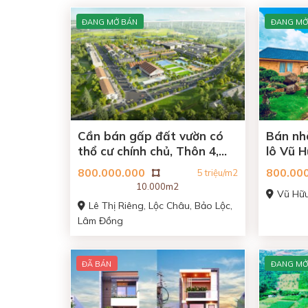
ĐANG MỞ BÁN
ĐANG MỞ
Cần bán gấp đất vườn có
Bán nh
thổ cư chính chủ, Thôn 4,
lô Vũ 
Lộc Châu
xây
800.000.000
800.00
5 triệu/m2
10.000m2
Vũ Hữu
Lê Thị Riêng, Lộc Châu, Bảo Lộc,
Lâm Đồng
ĐÃ BÁN
ĐANG MỞ