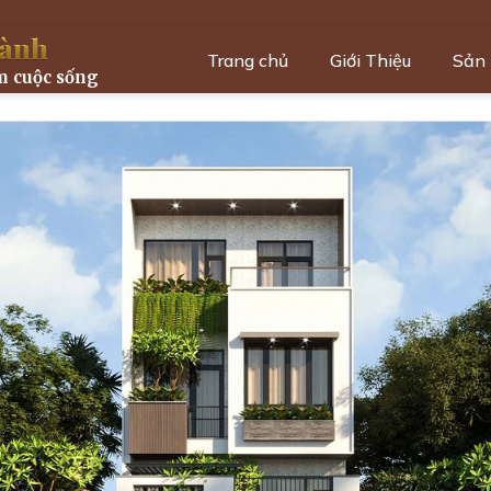
ành
Trang chủ
Giới Thiệu
Sản
m cuộc sống