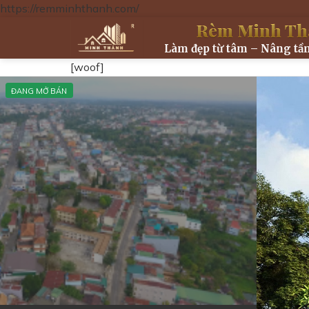
https://remminhthanh.com/
Skip
Rèm Minh Th
to
Làm đẹp từ tâm – Nâng tầ
content
[woof]
ĐANG MỞ BÁN